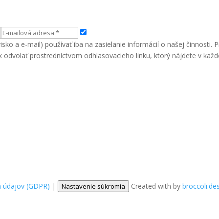
ko a e-mail) používať iba na zasielanie informácií o našej činnosti.
k odvolať prostredníctvom odhlasovacieho linku, ktorý nájdete v každ
 údajov (GDPR)
|
Created with
by
broccoli.de
Nastavenie súkromia