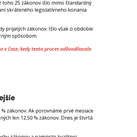
 z toho 25 zákonov išlo mimo štandardný
vaní skráteného legislatívneho konania
y prijatých zákonov. Išlo však o obdobie
možným spôsobom.
ko v čase, kedy tento proces odôvodňovala
ejšie
,80 % zákonov. Ak porovnáme prvé mesiace
ných len 12,50 % zákonov. Dnes je štvrtá
orby zákonov a namiesto kvalitnej