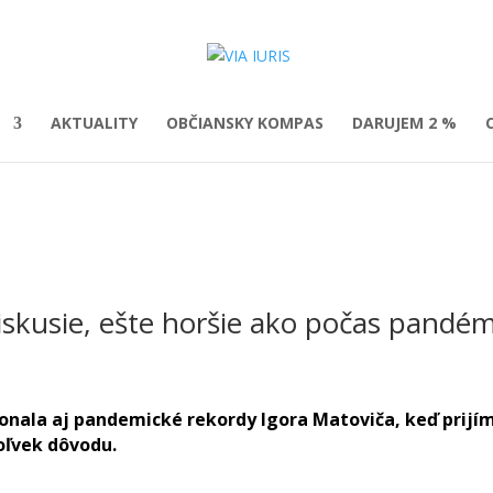
AKTUALITY
OBČIANSKY KOMPAS
DARUJEM 2 %
iskusie, ešte horšie ako počas pandém
ekonala aj pandemické rekordy Igora Matoviča, keď pri
oľvek dôvodu.