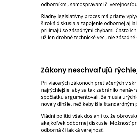
odborníkmi, samosprávami či verejnosťou j
Riadny legislatívny proces má priamy vplyv
široká diskusia a zapojenie odbornej aj l
prijímajú so zásadnými chybami. Často ich
už len drobné technické veci, nie zásadné
Zákony neschvaľujú rýchle
Pri viacerých zákonoch pretlačených v sk
najrýchlejšie, aby sa tak zabránilo nená
spočiatku argumentovali, že musia urýchle
novely dlhšie, než keby išla štandardným
Vládni politici však dosiahli to, že obro
akejkoľvek odbornej diskusie. Možnosť p
odborná či laická verejnosť.