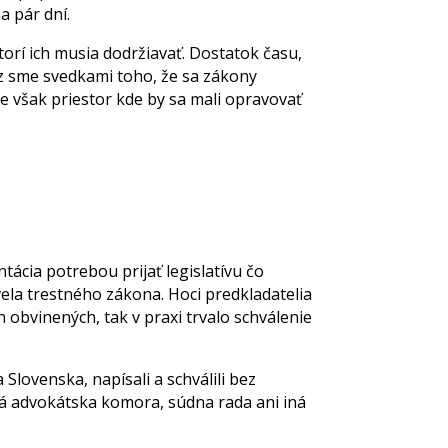
a pár dní.
torí ich musia dodržiavať. Dostatok času,
az sme svedkami toho, že sa zákony
e však priestor kde by sa mali opravovať
ácia potrebou prijať legislatívu čo
ela trestného zákona. Hoci predkladatelia
 obvinených, tak v praxi trvalo schválenie
Slovenska, napísali a schválili bez
ká advokátska komora, súdna rada ani iná