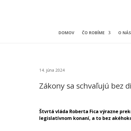
DOMOV
ČO ROBÍME
O NÁS
14. júna 2024
Zákony sa schvaľujú bez d
Štvrtá vláda Roberta Fica výrazne pr
legislatívnom konaní, a to bez akéhok