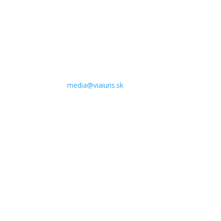
Kontakt pre médiá:
Telefón: +421 905 890 909
E-mail:
media@viaiuris.sk