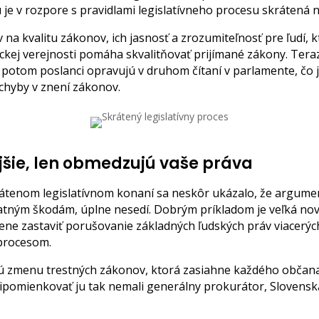
e v rozpore s pravidlami legislatívneho procesu skrátená n
 na kvalitu zákonov, ich jasnosť a zrozumiteľnosť pre ľudí, k
aickej verejnosti pomáha skvalitňovať prijímané zákony. Ter
 potom poslanci opravujú v druhom čítaní v parlamente, čo j
 chyby v znení zákonov.
jšie, len obmedzujú vaše práva
rátenom legislatívnom konaní sa neskôr ukázalo, že argument
vratným škodám, úplne nesedí. Dobrým príkladom je veľká nov
ne zastaviť porušovanie základných ľudských práv viacerých
 procesom.
vskú zmenu trestných zákonov, ktorá zasiahne každého občana 
ripomienkovať ju tak nemali generálny prokurátor, Slovens