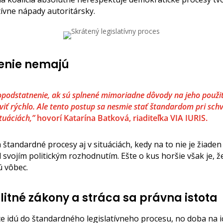
tívne nápady autoritársky.
lenie nemajú
opodstatnenie, ak sú splnené mimoriadne dôvody na jeho použiti
iť rýchlo. Ale tento postup sa nesmie stať štandardom pri schv
ituáciách,”
hovorí Katarína Batková, riaditeľka VIA IURIS.
a štandardné procesy aj v situáciách, kedy na to nie je žiade
 svojím politickým rozhodnutím. Ešte o kus horšie však je, 
ú vôbec.
litné zákony a stráca sa právna istota
síce idú do štandardného legislatívneho procesu, no doba na 