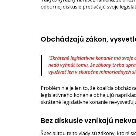
odbornej diskusie pretláčajú svoje legisla
Obchádzajú zákon, vysvet
“Skrátené legislatívne konanie má svoje 
nedá vyhnúť tomu, že zákony treba uprav
využívať len v skutočne mimoriadnych s
Problém nie je len to, že koalícia obchádz
legislatívneho konania obhajujú napríklad
skrátené legislatívne konanie nevysvetľuj
Bez diskusie vznikajú nekva
Špecialitou tejto vlády sú zákony, ktoré 