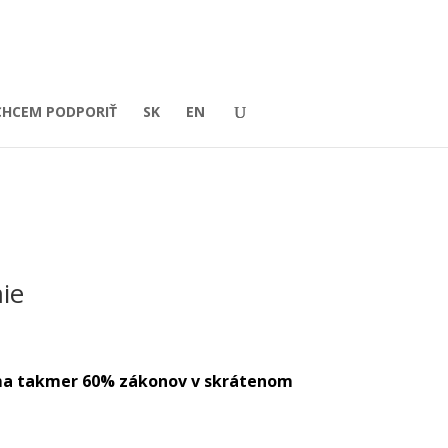
CHCEM PODPORIŤ
SK
EN
ie
jíma takmer 60% zákonov v skrátenom