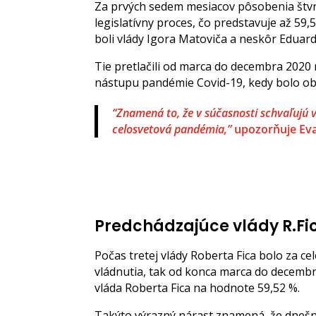
Za prvých sedem mesiacov pôsobenia štvrt
legislatívny proces, čo predstavuje až 59
boli vlády Igora Matoviča a neskôr Eduar
Tie pretlačili od marca do decembra 2020 
nástupu pandémie Covid-19, kedy bolo o
“Znamená to, že v súčasnosti schvaľujú 
celosvetová pandémia,”
upozorňuje Eva
Predchádzajúce vlády R.Fi
Počas tretej vlády Roberta Fica bolo za 
vládnutia, tak od konca marca do decembr
vláda Roberta Fica na hodnote 59,52 %.
Takýto výrazný nárast znamená, že dnešn