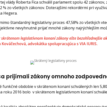
ej vlády Roberta Fica schválil parlament spolu 42 zákonov,
,52 % zo všetkých zákonov. Doterajšími rekordérmi pri využí
da Hegera.
mimo štandardný legislatívny proces 47,58% zo všetkých vted
bjektívne nevyhnutné prijať mnohé zákony najrýchlejším 
v skrátenom legislatívnom konaní zákony ešte bezohľadnejšie a
 Kováčechová, advokátka spolupracujúca s VIA IURIS.
ca prijímali zákony omnoho zodpovedn
celé funkčné obdobie v skrátenom konaní schválených len 5
a roku 2016 bolo v skrátenom legislatívnom konaní schvále
á koalícia absolútne nerešpektuje demokratické procesy tv