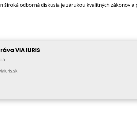
en široká odborná diskusia je zárukou kvalitných zákonov a p
ráva VIA IURIS
diá
aiuris.sk