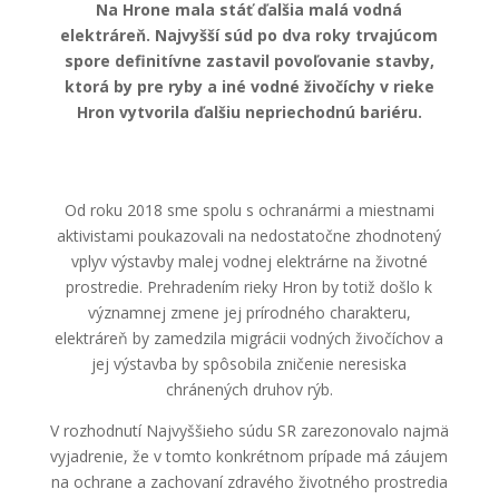
Na Hrone mala stáť ďalšia malá vodná
elektráreň. Najvyšší súd po dva roky trvajúcom
spore definitívne zastavil povoľovanie stavby,
ktorá by pre ryby a iné vodné živočíchy v rieke
Hron vytvorila ďalšiu nepriechodnú bariéru.
Od roku 2018 sme spolu s ochranármi a miestnami
aktivistami poukazovali na nedostatočne zhodnotený
vplyv výstavby malej vodnej elektrárne na životné
prostredie. Prehradením rieky Hron by totiž došlo k
významnej zmene jej prírodného charakteru,
elektráreň by zamedzila migrácii vodných živočíchov a
jej výstavba by spôsobila zničenie neresiska
chránených druhov rýb.
V rozhodnutí Najvyššieho súdu SR zarezonovalo najmä
vyjadrenie, že v tomto konkrétnom prípade má záujem
na ochrane a zachovaní zdravého životného prostredia