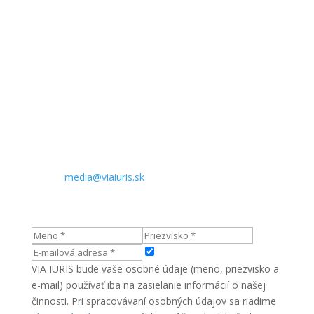
Sídlo:
Komenského 21
974 01 Banská Bystrica
Slovenská republika
Kontakt pre médiá:
Telefón: +421 905 890 909
E-mail:
media@viaiuris.sk
VIA IURIS bude vaše osobné údaje (meno, priezvisko a
e-mail) používať iba na zasielanie informácií o našej
činnosti. Pri spracovávaní osobných údajov sa riadime