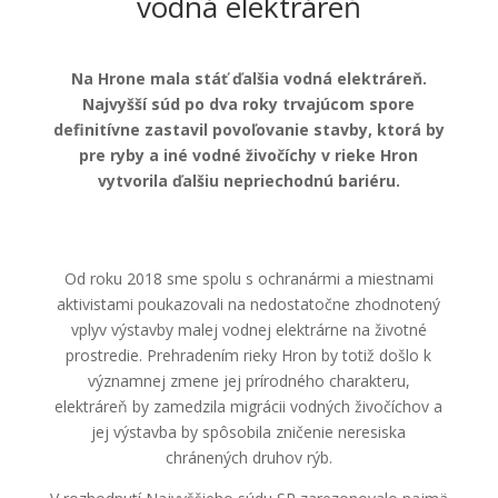
vodná elektráreň
Na Hrone mala stáť ďalšia vodná elektráreň.
Najvyšší súd po dva roky trvajúcom spore
definitívne zastavil povoľovanie stavby, ktorá by
pre ryby a iné vodné živočíchy v rieke Hron
vytvorila ďalšiu nepriechodnú bariéru.
Od roku 2018 sme spolu s ochranármi a miestnami
aktivistami poukazovali na nedostatočne zhodnotený
vplyv výstavby malej vodnej elektrárne na životné
prostredie. Prehradením rieky Hron by totiž došlo k
významnej zmene jej prírodného charakteru,
elektráreň by zamedzila migrácii vodných živočíchov a
jej výstavba by spôsobila zničenie neresiska
chránených druhov rýb.