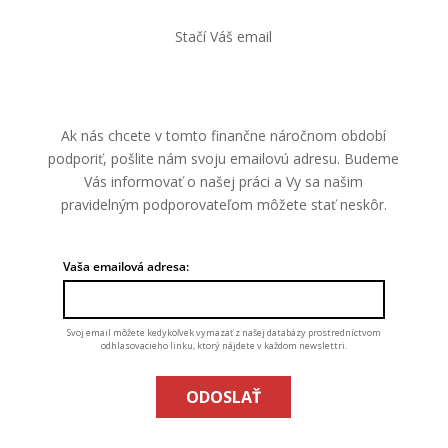
Stačí Váš email
Ak nás chcete v tomto finančne náročnom období
podporiť, pošlite nám svoju emailovú adresu. Budeme
Vás informovať o našej práci a Vy sa našim
pravidelným podporovateľom môžete stať neskôr.
Vaša emailová adresa:
Svoj email môžete kedykoľvek vymazať z našej databázy prostredníctvom
odhlasovacieho linku, ktorý nájdete v každom newslettri.
ODOSLAŤ