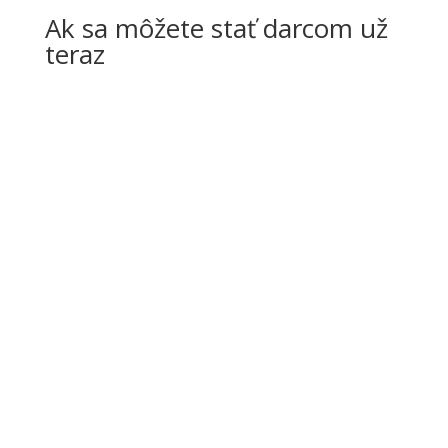
Ak sa môžete stať darcom už
teraz
CHCEM PODPORIŤ
Kontakt
Korešpondenčná adresa a
regionálna kancelária: