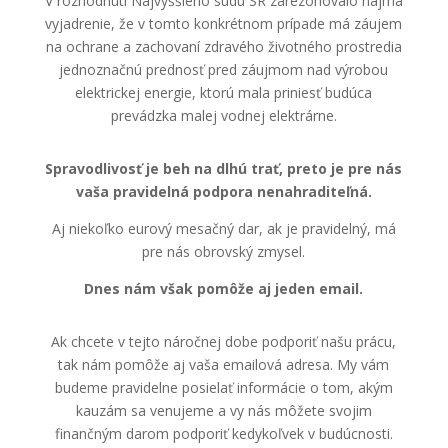
V rozhodnutí Najvyššieho súdu SR zarezonovalo najmä
vyjadrenie, že v tomto konkrétnom prípade má záujem
na ochrane a zachovaní zdravého životného prostredia
jednoznačnú prednosť pred záujmom nad výrobou
elektrickej energie, ktorú mala priniesť budúca
prevádzka malej vodnej elektrárne.
Spravodlivosť je beh na dlhú trať, preto je pre nás
vaša pravidelná podpora nenahraditeľná.
Aj niekoľko eurový mesačný dar, ak je pravidelný, má
pre nás obrovský zmysel.
Dnes nám však pomôže aj jeden email.
Ak chcete v tejto náročnej dobe podporiť našu prácu,
tak nám pomôže aj vaša emailová adresa. My vám
budeme pravidelne posielať informácie o tom, akým
kauzám sa venujeme a vy nás môžete svojim
finančným darom podporiť kedykoľvek v budúcnosti.