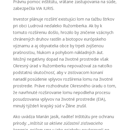
Právnu pomoc inštitútu, vrátane zastupovania na súde,
zabezpečila VIA IURIS.
Investor plánuje rozšíriť existujúci lom na ťažbu štrkov
pri obci Ludrová neďaleko Ružomberka. Ak by k
tomuto rozšíreniu došlo, hrozilo by zničenie vzácnych
chránených druhov rastlín a biotopov európskeho
významu a aj obyvatelia obce by trpeli zvýšenou
prašnosťou, hlukom a pohybom nákladných áut.
Možný negatívny dopad na životné prostredie však
Okresný úrad v Ružomberku nepovažoval za natoľko
podstatnú skutočnosť, aby v zisťovacom konaní
nariadil posúdenie vplyvov rozšírenia lomu na životné
prostredie. Práve rozhodnutie Okresného úradu o tom,
že navrhnuté rozširovanie lomu nepodlieha procesu
posudzovania vplyvov na životné prostredie (EIA),
minulý týždeň krajský súd v Žiline zrušil.
Ako uvádza Marián Jasík, riaditeľ Inštitútu pre ochranu
prírody:
„Inštitút sa aktívne zúčastnil zisťovacieho
konania, pričom sme v jeho priebehu poukazovali na