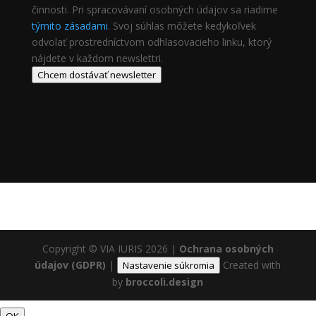
činnosti. Pri spracovávaní osobných údajov sa riadime
týmito zásadami
. Svoj súhlas môžete kedykoľvek
odvolať prostredníctvom odhlasovacieho linku, ktorý
nájdete v každom newslettri.
Chcem dostávať newsletter
Copyright © VIA IURIS 2026
|
Ochrana osobných
údajov (GDPR)
|
Created with
Nastavenie súkromia
by
broccoli.design