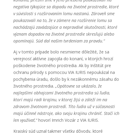
negatíva týkajúce sa dopadu na životné prostredie, ktoré
v súvislosti s rozširovaním lomu nastanú. Zároveň sme
poukazovali na to, že v zámere na rozšírenie lomu sa
nachádzajú zavádzajúce a nepravdivé skutočnosti, ktoré
význam dopadov na životné prostredie skresľujú alebo
opomínajú. Súd dal našim tvrdeniam za pravdu.“
Aj v tomto prípade bolo nesmierne dôležité, že sa
verejnosť aktívne zapojila do konaní, v ktorých hrozí
poškodenie životného prostredia. Ak by Inštitút pre
ochranu prírody s pomocou VIA IURIS nepoukázal na
pochybenia úradu, došlo by k nezákonnému zásahu do
životného prostredia.
„Opätovne sa ukázalo, že
najlepšími obhajcami životného prostredia sú ľudia,
ktorí majú radi krajinu, v ktorej žijú a záleží im na
zdravom životnom prostredí. Títo ľudia už v súčasnosti
majú účinné nástroje, ako svoju krajinu chrániť. Stačí ich
len využívať,“
hovorí Imrich Vozár z VIA IURIS.
Krajský súd uznal takmer všetky dôvody, ktoré