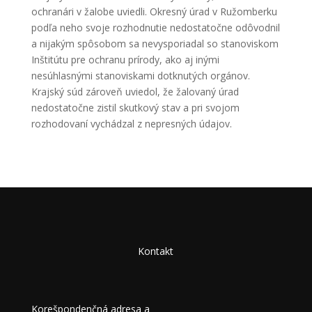
ochranári v žalobe uviedli. Okresný úrad v Ružomberku
podľa neho svoje rozhodnutie nedostatočne odôvodnil
a nijakým spôsobom sa nevysporiadal so stanoviskom
Inštitútu pre ochranu prírody, ako aj inými
nesúhlasnými stanoviskami dotknutých orgánov.
Krajský súd zároveň uviedol, že žalovaný úrad
nedostatočne zistil skutkový stav a pri svojom
rozhodovaní vychádzal z nepresných údajov.
Kontakt
Korešpondenčná adresa a