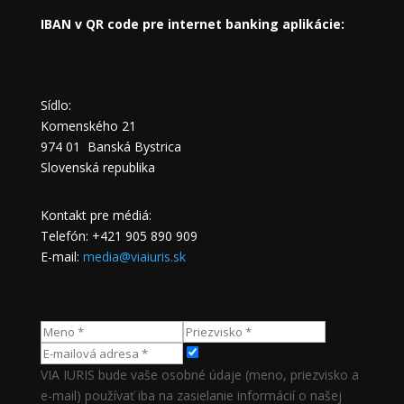
IBAN v QR code pre internet banking aplikácie:
Sídlo:
Komenského 21
974 01 Banská Bystrica
Slovenská republika
Kontakt pre médiá:
Telefón: +421 905 890 909
E-mail:
media@viaiuris.sk
VIA IURIS bude vaše osobné údaje (meno, priezvisko a
e-mail) používať iba na zasielanie informácií o našej