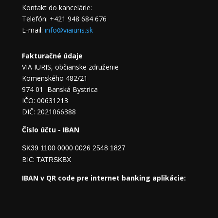
Kontakt do kancelárie:
Telefón: +421 948 684 676
E-mail:
info@viaiuris.sk
Fakturačné údaje
VIA IURIS, občianske združenie
Komenského 482/21
974 01 Banská Bystrica
IČO: 00631213
DIČ: 2021066388
Číslo účtu - IBAN
SK39 1100 0000 0026 2548 1827
BIC:
TATRSKBX
IBAN v QR code pre internet banking aplikácie: