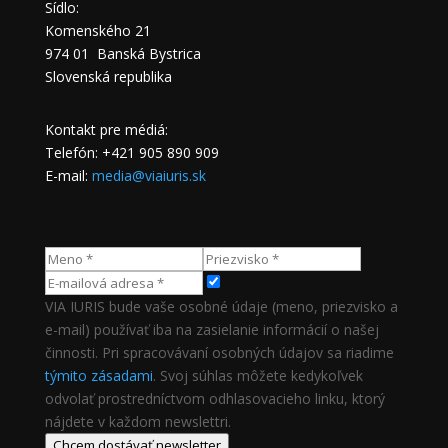
Sídlo:
Komenského 21
974 01 Banská Bystrica
Slovenská republika
Kontakt pre médiá:
Telefón: +421 905 890 909
E-mail:
media@viaiuris.sk
VIA IURIS bude vaše osobné údaje (meno, priezvisko a
e-mail) používať iba na zasielanie informácií o našej
činnosti. Pri spracovávaní osobných údajov sa riadime
týmito zásadami
. Svoj súhlas môžete kedykoľvek
odvolať prostredníctvom odhlasovacieho linku, ktorý
nájdete v každom newslettri.
Chcem dostávať newsletter