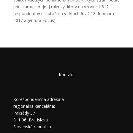
prieskumu verejnej mienky, ktorý na vzorke 1 512
respondentov uskutočnila v dňoch 6. až 18. februára
2017 agentúra Focus).
Kontakt
Korešpondenčná adresa a
regionálna kancelária:
Palisády 37
811 06 Bratislava
Slovenská republika