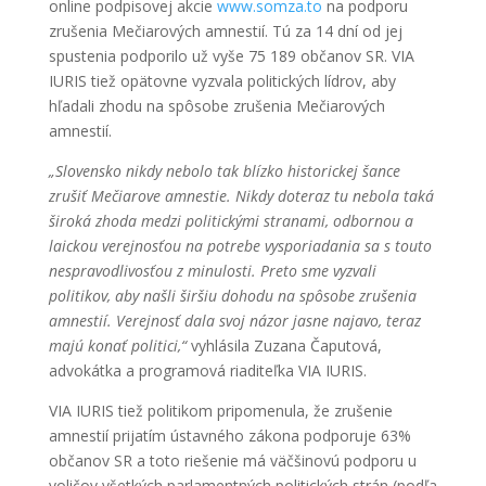
online podpisovej akcie
www.somza.to
na podporu
zrušenia Mečiarových amnestií. Tú za 14 dní od jej
spustenia podporilo už vyše 75 189 občanov SR. VIA
IURIS tiež opätovne vyzvala politických lídrov, aby
hľadali zhodu na spôsobe zrušenia Mečiarových
amnestií.
„Slovensko nikdy nebolo tak blízko historickej šance
zrušiť Mečiarove amnestie. Nikdy doteraz tu nebola taká
široká zhoda medzi politickými stranami, odbornou a
laickou verejnosťou na potrebe vysporiadania sa s touto
nespravodlivosťou z minulosti. Preto sme vyzvali
politikov, aby našli širšiu dohodu na spôsobe zrušenia
amnestií. Verejnosť dala svoj názor jasne najavo, teraz
majú konať politici,“
vyhlásila Zuzana Čaputová,
advokátka a programová riaditeľka VIA IURIS.
VIA IURIS tiež politikom pripomenula, že zrušenie
amnestií prijatím ústavného zákona podporuje 63%
občanov SR a toto riešenie má väčšinovú podporu u
voličov všetkých parlamentných politických strán (podľa