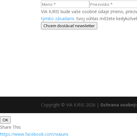
VIA IURIS bude vaše osobné údaje (meno, priezvis
týmito zásadami
. Svoj súhlas môžete kedykoľve
Chcem dostávať newsletter
Copyright © VIA IURIS 2026
|
Ochrana osobnýc
OK
Share This
https://www.facebook.com/viaiuris