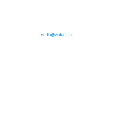
Kontakt pre médiá:
Telefón: +421 905 890 909
E-mail:
media@viaiuris.sk