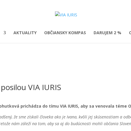
AKTUALITY
OBČIANSKY KOMPAS
DARUJEM 2 %
posilou VIA IURIS
ohutková prichádza do tímu VIA IURIS, aby sa venovala téme O
dšený, že sme získali človeka ako je Ivana, kvôli jej skúsenostiam a od
pretože nám záleží na tom,
aby sa aj do budúcnosti mohli občania Sloven