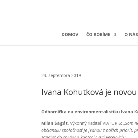
DOMOV
ČO ROBÍME
O NÁS
23. septembra 2019
Ivana Kohutková je novou 
Odborníčka na environmentalistiku Ivana K
Milan Šagát
, výkonný riaditeľ VIA IURIS: „
Som na
občiansku spoločnosť je jednou z našich priorít, 
zapájať do správy a kontroly vecí verejných
.“