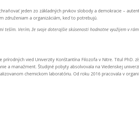
ochraňovať jeden zo základných prvkov slobody a demokracie – autentic
ym združeniam a organizáciám, keď to potrebujú.
mi teším. Verím, že svoje doterajšie skúsenosti hodnotne využijem v rámc
prírodných vied Univerzity Konštantína Filozofa v Nitre. Titul PhD. zí
 a manažment. Študijné pobyty absolvovala na Viedenskej univerzite
cializovanom chemickom laboratóriu. Od roku 2016 pracovala v organ
Kontakt