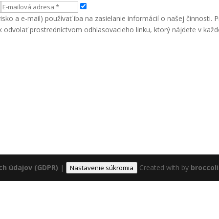
ko a e-mail) používať iba na zasielanie informácií o našej činnosti.
k odvolať prostredníctvom odhlasovacieho linku, ktorý nájdete v každ
h údajov (GDPR)
|
Created with
by
broccol
Nastavenie súkromia