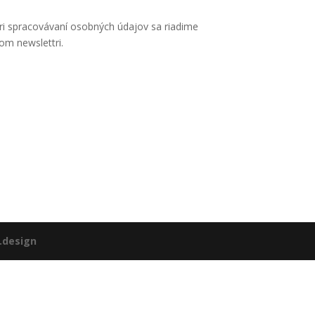
 Pri spracovávaní osobných údajov sa riadime
om newslettri.
i.design