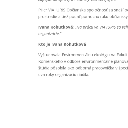
Pilier VIA IURIS Občianska spoločnosť sa snaží 
prostredie a tiež podať pomocnú ruku občiansk
Ivana Kohutková
: „
Na prácu vo VIA IURIS sa veľ
organizácie.
“
Kto je Ivana Kohutková
Vyštudovala Environmentálnu ekológiu na Fakulte 
Komenského v odbore environmentálne plánovanie
štúdia pôsobila ako odborná pracovníčka v špe
dva roky organizáciu riadila.