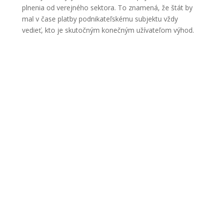
plnenia od verejného sektora. To znamená, že štát by
mal v čase platby podnikateľskému subjektu vždy
vedieť, kto je skutočným konečným užívateľom výhod.
Kontakt
Korešpondenčná adresa a
regionálna kancelária:
Palisády 37
811 06 Bratislava
Slovenská republika