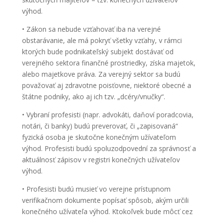
výhod.
• Zákon sa nebude vzťahovať iba na verejné
obstarávanie, ale má pokryť všetky vzťahy, v rámci
ktorých bude podnikateľský subjekt dostávať od
verejného sektora finančné prostriedky, získa majetok,
alebo majetkove práva. Za verejný sektor sa budú
považovať aj zdravotne poisťovne, niektoré obecné a
štátne podniky, ako aj ich tzv. „dcéry/vnučky“.
• Vybraní profesisti (napr. advokáti, daňoví poradcovia,
notári, či banky) budú preverovať, či „zapisovaná“
fyzická osoba je skutočne konečným užívateľom
výhod. Profesisti budú spoluzodpovední za správnosť a
aktuálnosť zápisov v registri konečných užívateľov
výhod.
• Profesisti budú musieť vo verejne prístupnom
verifikačnom dokumente popísať spôsob, akým určili
konečného užívateľa výhod. Ktokoľvek bude môcť cez