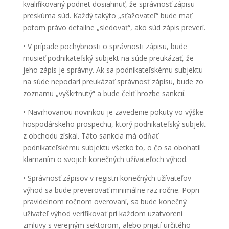
kvalifikovaný podnet dosiahnuť, že správnosť zápisu
preskúma súd. Každý takýto „sťažovateľ“ bude mať
potom právo detailne „sledovať“, ako súd zápis preverí.
• V prípade pochybnosti o správnosti zápisu, bude
musieť podnikateľský subjekt na súde preukázať, že
jeho zápis je správny. Ak sa podnikateľskému subjektu
na súde nepodarí preukázať správnosť zápisu, bude zo
zoznamu „vyškrtnutý“ a bude čeliť hrozbe sankcií.
• Navrhovanou novinkou je zavedenie pokuty vo výške
hospodárskeho prospechu, ktorý podnikateľský subjekt
z obchodu získal. Táto sankcia má odňať
podnikateľskému subjektu všetko to, o čo sa obohatil
klamaním o svojich konečných užívateľoch výhod.
• Správnosť zápisov v registri konečných užívateľov
výhod sa bude preverovať minimálne raz ročne. Popri
pravidelnom ročnom overovaní, sa bude konečný
užívateľ výhod verifikovať pri každom uzatvorení
zmluvy s verejným sektorom, alebo prijatí určitého