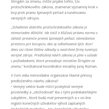
Štrngám za zmenu, môže prijatie tohto, tzv.
protischránkového zákona, znamenať významný krok v
boji proti praniu špinavých peňazí a tunelovaniu
verejných zdrojov.
„Schválenie dobrého protischránkového zákona je
mimoriadne dôležité. Ide totiž o kľúčovú právnu normu v
oblasti prevencie prania špinavých peňazí, obmedzenia
priestoru pre korupciu, ako aj odhaľovania tých, ktorí
dnes cez rôzne štátne zákazky a nastrčené firmy tunelujú
verejné zdroje. Predložený návrh zákona je plne v súlade
s požiadavkami, ktoré presadzuje iniciatíva Štrngám za
zmenu,“
konštatoval koordinátor iniciatívy Juraj Rizman.
V čom vidia mimovládne organizácie hlavné prínosy
predloženého návrhu zákona?
• Verejný sektor bude môcť poskytnúť verejné
prostriedky a „obchodovať“ iba s tými podnikateľskými
subjektmi , ktoré budú mať preverených a v on-line
registri konečných užívateľov výhod zapísaných
skutočných majiteľov – tzv. konečných užívateľov