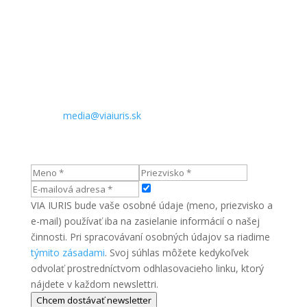
Sídlo:
Komenského 21
974 01 Banská Bystrica
Slovenská republika
Kontakt pre médiá:
Telefón: +421 905 890 909
E-mail:
media@viaiuris.sk
VIA IURIS bude vaše osobné údaje (meno, priezvisko a
e-mail) používať iba na zasielanie informácií o našej
činnosti. Pri spracovávaní osobných údajov sa riadime
týmito zásadami
. Svoj súhlas môžete kedykoľvek
odvolať prostredníctvom odhlasovacieho linku, ktorý
nájdete v každom newslettri.
Chcem dostávať newsletter