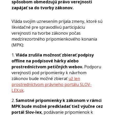
spôsobom obmedzujú právo verejnosti
zapájať sa do tvorby zákonov.
Vláda svojím uznesením prijala zmeny, ktoré sú
likvidačné pre spravodlivú participáciu
verejnosti na tvorbe zákonov počas
medzirezortného pripomienkového konania
(MPK):
1.
Vláda zrušila možnosť zbierať podpisy
offline na podpisové hárky alebo
prostredníctvom petičných webov.
Podporu
verejnosti pod pripomienky k návrhom
zákonov bude možné zbierať
už len
prostredníctvom právneho portálu SLOV-
LEX.sk
.
2.
Samotné pripomienky k zákonom v rámci
MPK bude možné predkladať tiež výučne cez
portál Slov-lex
, podávanie pripomienok k