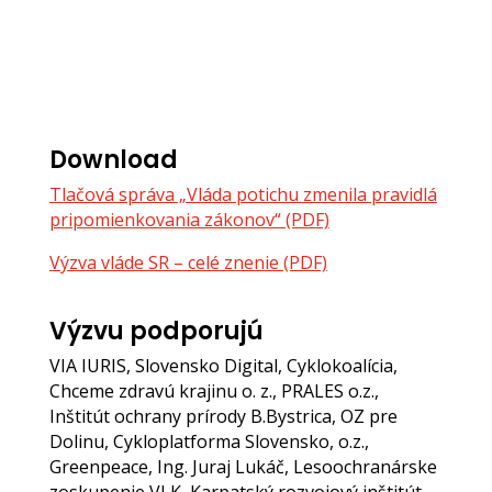
Download
Tlačová správa „Vláda potichu zmenila pravidlá
pripomienkovania zákonov“ (PDF)
Výzva vláde SR – celé znenie (PDF)
Výzvu podporujú
VIA IURIS, Slovensko Digital, Cyklokoalícia,
Chceme zdravú krajinu o. z., PRALES o.z.,
Inštitút ochrany prírody B.Bystrica, OZ pre
Dolinu, Cykloplatforma Slovensko, o.z.,
Greenpeace, Ing. Juraj Lukáč, Lesoochranárske