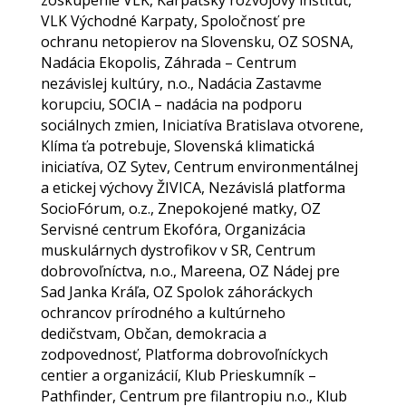
zoskupenie VLK, Karpatský rozvojový inštitút,
VLK Východné Karpaty, Spoločnosť pre
ochranu netopierov na Slovensku, OZ SOSNA,
Nadácia Ekopolis, Záhrada – Centrum
nezávislej kultúry, n.o., Nadácia Zastavme
korupciu, SOCIA – nadácia na podporu
sociálnych zmien, Iniciatíva Bratislava otvorene,
Klíma ťa potrebuje, Slovenská klimatická
iniciatíva, OZ Sytev, Centrum environmentálnej
a etickej výchovy ŽIVICA, Nezávislá platforma
SocioFórum, o.z., Znepokojené matky, OZ
Servisné centrum Ekofóra, Organizácia
muskulárnych dystrofikov v SR, Centrum
dobrovoľníctva, n.o., Mareena, OZ Nádej pre
Sad Janka Kráľa, OZ Spolok záhoráckych
ochrancov prírodného a kultúrneho
dedičstvam, Občan, demokracia a
zodpovednosť, Platforma dobrovoľníckych
centier a organizácií, Klub Prieskumník –
Pathfinder, Centrum pre filantropiu n.o., Klub