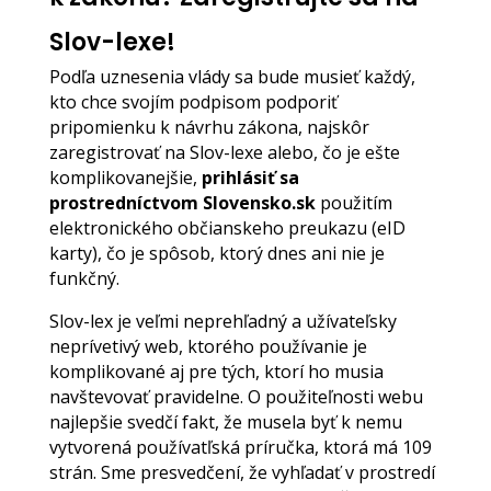
Slov-lexe!
Podľa uznesenia vlády sa bude musieť každý,
kto chce svojím podpisom podporiť
pripomienku k návrhu zákona, najskôr
zaregistrovať na Slov-lexe alebo, čo je ešte
komplikovanejšie,
prihlásiť sa
prostredníctvom Slovensko.sk
použitím
elektronického občianskeho preukazu (eID
karty), čo je spôsob, ktorý dnes ani nie je
funkčný.
Slov-lex je veľmi neprehľadný a užívateľsky
neprívetivý web, ktorého používanie je
komplikované aj pre tých, ktorí ho musia
navštevovať pravidelne. O použiteľnosti webu
najlepšie svedčí fakt, že musela byť k nemu
vytvorená používatľská príručka, ktorá má 109
strán. Sme presvedčení, že vyhľadať v prostredí