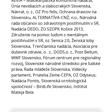
REVIA – Malokarpatská komunitná nadácia,
Únia nevidiacich a slabozrakých Slovenska,
Návrat, o. z., OZ Pro felis, Ochrana dravcov na
Slovensku, ALTERNATÍVA-CNŽ, n.o., Národná
rada občanov so zdravotným postihnutím v SR,
Nadácia DEDO, ZO SZOPK Košice 2013,
Združenie na pomoc ľuďom s mentálnym
postihnutím v SR, oz. Senica 2.0, Ženská loby
Slovenska, Trenčianska nadácia, Asociácia pre
duševné zdravie, o . z., DODS,o. z., Post Bellum,
WWF Slovensko, Fórum centrum pre regionálny
rozvoj, Slovenské národné stredisko pre ľudské
práva, Rada mládeže Slovenska, Vidiecky
parlament, Priatelia Zeme-CEPA, OZ Odyseus,
Nadácia Pontis, Slovenská ornitologická
spoločnosť – BirdLife Slovensko, Inštitút
Mateja Bela