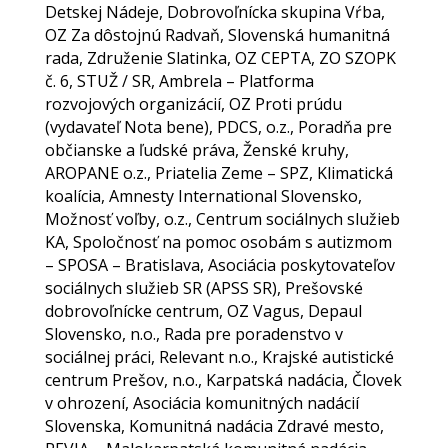
Detskej Nádeje, Dobrovoľnícka skupina Vŕba,
OZ Za dôstojnú Radvaň, Slovenská humanitná
rada, Združenie Slatinka, OZ CEPTA, ZO SZOPK
č. 6, STUŽ / SR, Ambrela – Platforma
rozvojových organizácií, OZ Proti prúdu
(vydavateľ Nota bene), PDCS, o.z., Poradňa pre
občianske a ľudské práva, Ženské kruhy,
AROPANE o.z., Priatelia Zeme – SPZ, Klimatická
koalícia, Amnesty International Slovensko,
Možnosť voľby, o.z., Centrum sociálnych služieb
KA, Spoločnosť na pomoc osobám s autizmom
– SPOSA – Bratislava, Asociácia poskytovateľov
sociálnych služieb SR (APSS SR), Prešovské
dobrovoľnícke centrum, OZ Vagus, Depaul
Slovensko, n.o., Rada pre poradenstvo v
sociálnej práci, Relevant n.o., Krajské autistické
centrum Prešov, n.o., Karpatská nadácia, Človek
v ohrození, Asociácia komunitných nadácií
Slovenska, Komunitná nadácia Zdravé mesto,