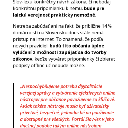
Slov-lexu konkrétny návrh zákona, či nebodaj
konkrétnu pripomienku k nemu,
bude pre
laickú verejnosť prakticky nemožné.
Netreba zabúdať ani na fakt, že približne 14 %
domácností na Slovensku dnes stále nemá
prístup na internet. To znamená, že podľa
nových pravidiel,
budú títo občania úplne
vylúčení z možnosti zapájať sa do tvorby
zákonov
, keďže vytvárať pripomienky či zbierať
podpisy offline už nebude možné.
„Nespochybňujeme potrebu digitalizácie
verejnej správy a vytváranie efektívnych online
nástrojov pre občanov považujeme za kľúčové.
Avšak takéto nástroje musia byť užívateľsky
prívetivé, bezpečné, jednoduché na používanie
a dostupné pre všetkých. Portál Slov-lex v jeho
dnešnej podobe takým online nástrojom