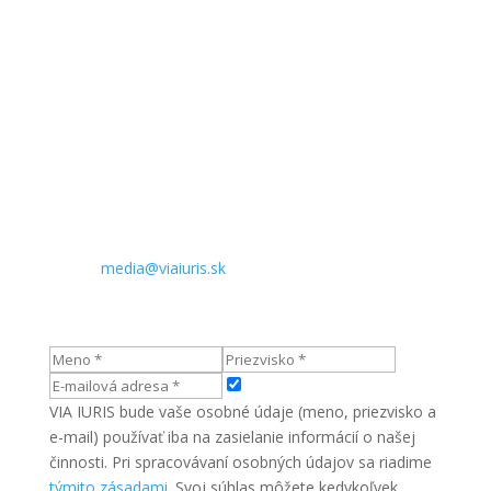
Sídlo:
Komenského 21
974 01 Banská Bystrica
Slovenská republika
Kontakt pre médiá:
Telefón: +421 905 890 909
E-mail:
media@viaiuris.sk
VIA IURIS bude vaše osobné údaje (meno, priezvisko a
e-mail) používať iba na zasielanie informácií o našej
činnosti. Pri spracovávaní osobných údajov sa riadime
týmito zásadami
. Svoj súhlas môžete kedykoľvek