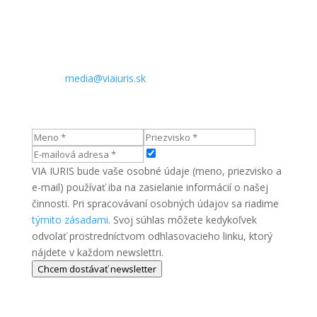
Slovenská republika
Kontakt pre médiá:
Telefón: +421 905 890 909
E-mail:
media@viaiuris.sk
VIA IURIS bude vaše osobné údaje (meno, priezvisko a
e-mail) používať iba na zasielanie informácií o našej
činnosti. Pri spracovávaní osobných údajov sa riadime
týmito zásadami
. Svoj súhlas môžete kedykoľvek
odvolať prostredníctvom odhlasovacieho linku, ktorý
nájdete v každom newslettri.
Chcem dostávať newsletter