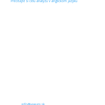
Prečítajte si celú analýzu v anglickom jazyku
Kontakt
Korešpondenčná adresa a
regionálna kancelária:
Palisády 37
811 06 Bratislava
Slovenská republika
Kontakt do kancelárie:
Telefón: +421 948 684 676
E-mail:
info@viaiuris.sk