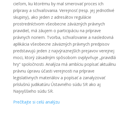
cieľom, ku ktorému by mal smerovať proces ich
prípravy a schvaľovania. Verejnosť (resp. jej jednotlivé
skupiny), ako jeden z adresátov regulácie
prostredníctvom všeobecne záväzných právnych
pravidiel, má záujem o participáciu na príprave
právnych noriem. Tvorba, schvaľovanie a nasledovná
aplikácia všeobecne záväzných právnych predpisov
predstavujú jeden z najvýraznejších prejavov verejnej
moci, ktorý zásadným spôsobom ovplyvňuje „pravidlá
hry“ spoločnosti. Analýza má ambíciu popísať aktuálnu
právnu úpravu účasti verejnosti na príprave
legislatívnych materiálov a popísať a zanalyzovať
príslušnú judikatúru Ústavného súdu SR ako aj
Najvyššieho súdu SR.
Prečítajte si celú analýzu