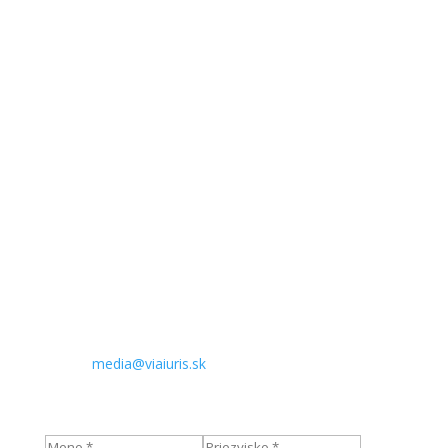
Číslo účtu - IBAN
SK39 1100 0000 0026 2548 1827
BIC:
TATRSKBX
IBAN v QR code pre internet banking aplikácie:
Sídlo:
Komenského 21
974 01 Banská Bystrica
Slovenská republika
Kontakt pre médiá:
Telefón: +421 905 890 909
E-mail:
media@viaiuris.sk