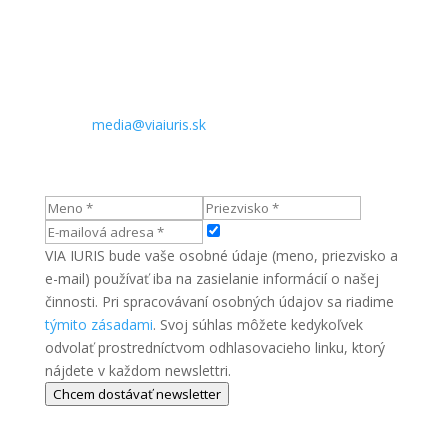
974 01 Banská Bystrica
Slovenská republika
Kontakt pre médiá:
Telefón: +421 905 890 909
E-mail:
media@viaiuris.sk
VIA IURIS bude vaše osobné údaje (meno, priezvisko a
e-mail) používať iba na zasielanie informácií o našej
činnosti. Pri spracovávaní osobných údajov sa riadime
týmito zásadami
. Svoj súhlas môžete kedykoľvek
odvolať prostredníctvom odhlasovacieho linku, ktorý
nájdete v každom newslettri.
Chcem dostávať newsletter