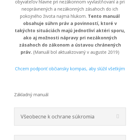
obyvateľov hlavne pri nezákonnom vyvlastňovaní a pri
neoprávnených a nezákonných zásahoch do ich
pokojného života najmä hlukom.
Tento manuál
obsahuje súhrn práv a povinností, ktoré v
takýchto situáciách majú jednotliví aktéri sporu,
ako aj možnosti nápravy pri nezákonných
zásahoch do zákonom a ústavou chránených
práv.
(Manuál bol aktualizovaný v auguste 2019)
Chcem podporiť občiansky kompas, aby slúžil všetkým
Základný manuál
Všeobecne k ochrane súkromia