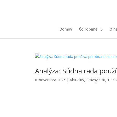
Domov
Čo robíme
O n
Analýza: Súdna rada použí
6. novembra 2025
|
Aktuality
,
Právny štát
,
Tlačo