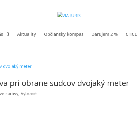
ás
Aktuality
Občiansky kompas
Darujem 2 %
CHCE
va pri obrane sudcov dvojaký meter
vé správy
,
Vybrané