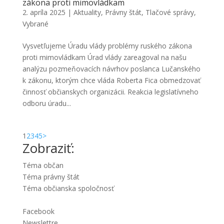
zákona proti mimovládkam
2. apríla 2025
|
Aktuality
,
Právny štát
,
Tlačové správy
,
Vybrané
Vysvetľujeme Úradu vlády problémy ruského zákona
proti mimovládkam Úrad vlády zareagoval na našu
analýzu pozmeňovacích návrhov poslanca Lučanského
k zákonu, ktorým chce vláda Roberta Fica obmedzovať
činnosť občianskych organizácii. Reakcia legislatívneho
odboru úradu...
1
2
3
4
5
>
Zobraziť:
Téma občan
Téma právny štát
Téma občianska spoločnosť
Facebook
Newslettre